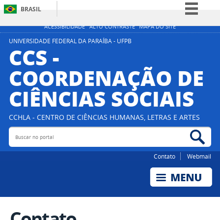
BRASIL
Simplifique!
ACESSIBILIDADE
ALTO CONTRASTE
MAPA DO SITE
Comunica BR
UNIVERSIDADE FEDERAL DA PARAÍBA - UFPB
CCS -
Participe
COORDENAÇÃO DE
Acesso à informação
CIÊNCIAS SOCIAIS
Legislação
Canais
CCHLA - CENTRO DE CIÊNCIAS HUMANAS, LETRAS E ARTES
Buscar no portal
Bus
Contato
Webmail
Contato