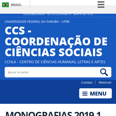
BRASIL
Simplifique!
ACESSIBILIDADE
ALTO CONTRASTE
MAPA DO SITE
Comunica BR
UNIVERSIDADE FEDERAL DA PARAÍBA - UFPB
CCS -
Participe
COORDENAÇÃO DE
Acesso à informação
CIÊNCIAS SOCIAIS
Legislação
Canais
CCHLA - CENTRO DE CIÊNCIAS HUMANAS, LETRAS E ARTES
Buscar no portal
Bus
Contato
Webmail
MONOGRAFIAS 2019.1