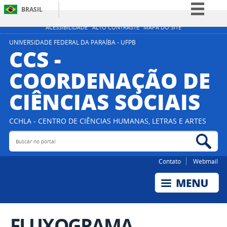
BRASIL
Simplifique!
ACESSIBILIDADE
ALTO CONTRASTE
MAPA DO SITE
Comunica BR
UNIVERSIDADE FEDERAL DA PARAÍBA - UFPB
CCS -
Participe
COORDENAÇÃO DE
Acesso à informação
CIÊNCIAS SOCIAIS
Legislação
Canais
CCHLA - CENTRO DE CIÊNCIAS HUMANAS, LETRAS E ARTES
Buscar no portal
Bus
Contato
Webmail
FLUXOGRAMA