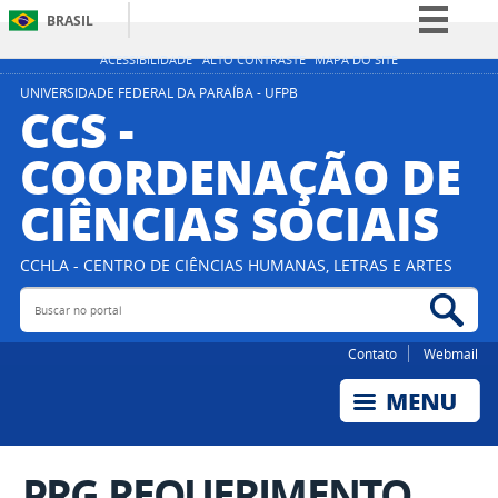
BRASIL
Simplifique!
ACESSIBILIDADE
ALTO CONTRASTE
MAPA DO SITE
Comunica BR
UNIVERSIDADE FEDERAL DA PARAÍBA - UFPB
CCS -
Participe
COORDENAÇÃO DE
Acesso à informação
CIÊNCIAS SOCIAIS
Legislação
Canais
CCHLA - CENTRO DE CIÊNCIAS HUMANAS, LETRAS E ARTES
Buscar no portal
Bus
Contato
Webmail
PRG REQUERIMENTO