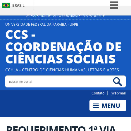
BRASIL
Simplifique!
ACESSIBILIDADE
ALTO CONTRASTE
MAPA DO SITE
Comunica BR
UNIVERSIDADE FEDERAL DA PARAÍBA - UFPB
CCS -
Participe
COORDENAÇÃO DE
Acesso à informação
CIÊNCIAS SOCIAIS
Legislação
Canais
CCHLA - CENTRO DE CIÊNCIAS HUMANAS, LETRAS E ARTES
Buscar no portal
Bus
Contato
Webmail
REQUERIMENTO 1ª VIA