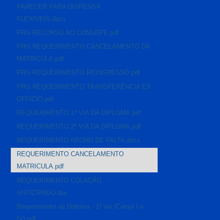
PARECER PARA DISPENSA
FLEXIVEIS.docx
PRG RECURSO AO CONSEPE.pdf
PRG REQUERIMENTO CANCELAMENTO DA
MATRICULA.pdf
PRG REQUERIMENTO REINGRESSO.pdf
PRG REQUERIMENTO TRANSFERÊNCIA EX
OFFICÍO.pdf
REQUERIMENTO 1ª VIA DA DIPLOMA.pdf
REQUERIMENTO 2ª VIA DA DIPLOMA.pdf
REQUERIMENTO ABONO DE FALTA.docx
REQUERIMENTO CANCELAMENTO
MATRICULA.pdf
REQUERIMENTO COLAÇÃO
ANTICIPADO.doc
Requerimento de Diploma - 1ª via (Campi I e
IV).pdf