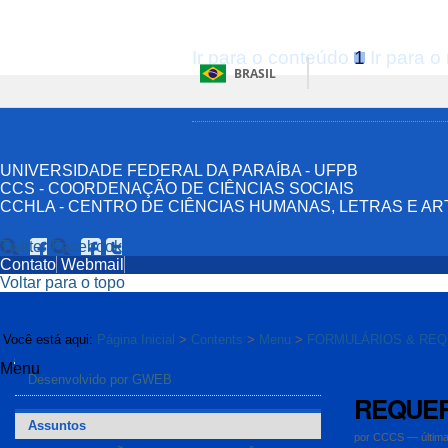
Ir para o conteúdo
1
Ir para 
BRASIL
UNIVERSIDADE FEDERAL DA PARAÍBA - UFPB
CCS - COORDENAÇÃO DE CIÊNCIAS SOCIAIS
CCHLA - CENTRO DE CIÊNCIAS HUMANAS, LETRAS E AR
Twitter
Facebook
Contato
Webmail
Voltar para o topo
Você está aqui:
Página Inicial
>
Contents
>
Menu
>
FORMULÁRIOS & RE
Menu
Navegação
Desenvolvido por GWEB
REQUER
Assuntos
por
CCCS
—
últim