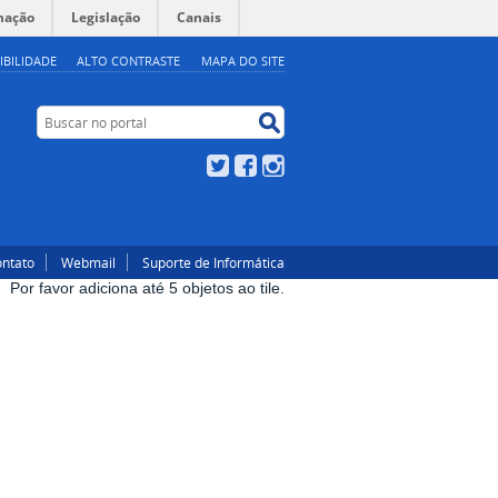
mação
Legislação
Canais
IBILIDADE
ALTO CONTRASTE
MAPA DO SITE
Buscar no portal
Buscar no portal
Twitter
Facebook
Instagram
ntato
Webmail
Suporte de Informática
Por favor adiciona até 5 objetos ao tile.