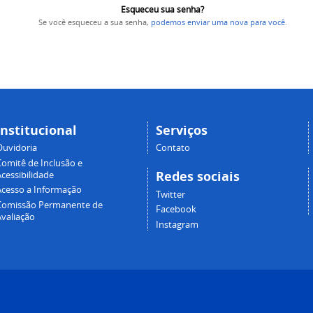
Esqueceu sua senha?
Se você esqueceu a sua senha,
podemos enviar uma nova para você
.
Institucional
Serviços
Ouvidoria
Contato
Comitê de Inclusão e
Redes sociais
cessibilidade
Acesso a Informação
Twitter
Comissão Permanente de
Facebook
Avaliação
Instagram