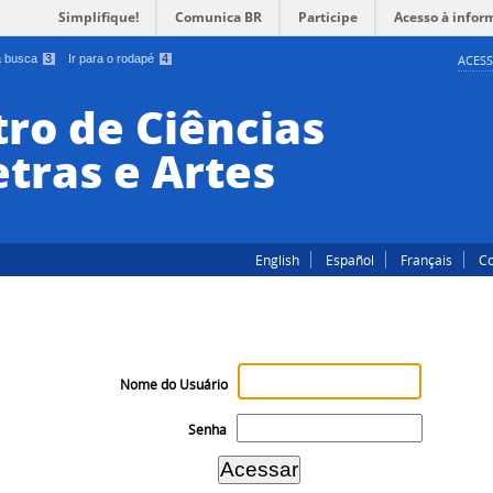
Simplifique!
Comunica BR
Participe
Acesso à infor
 a busca
3
Ir para o rodapé
4
ACESS
ro de Ciências
tras e Artes
English
Español
Français
Co
Nome do Usuário
Senha