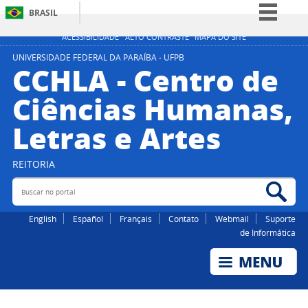
BRASIL
Simplifique!
ACESSIBILIDADE
ALTO CONTRASTE
MAPA DO SITE
Comunica BR
UNIVERSIDADE FEDERAL DA PARAÍBA - UFPB
CCHLA - Centro de
Participe
Ciências Humanas,
Acesso à informação
Letras e Artes
Legislação
Canais
REITORIA
Buscar no portal
Bus
English
Español
Français
Contato
Webmail
Suporte
de Informática