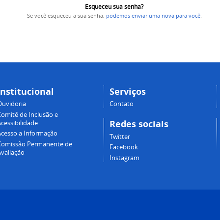
Esqueceu sua senha?
Se você esqueceu a sua senha,
podemos enviar uma nova para você
.
Institucional
Serviços
Ouvidoria
Contato
Comitê de Inclusão e
Redes sociais
cessibilidade
Acesso a Informação
Twitter
Comissão Permanente de
Facebook
Avaliação
Instagram