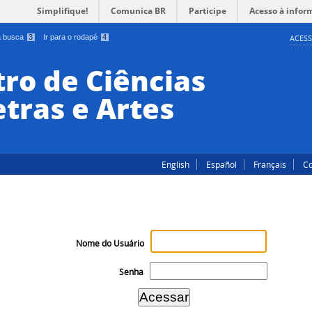
Simplifique!
Comunica BR
Participe
Acesso à infor
 a busca
3
Ir para o rodapé
4
ACESS
ro de Ciências
tras e Artes
English
Español
Français
Co
Nome do Usuário
Senha