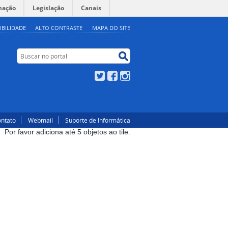
mação
Legislação
Canais
IBILIDADE
ALTO CONTRASTE
MAPA DO SITE
Buscar no portal
Buscar no portal
Twitter
Facebook
Instagram
ntato
Webmail
Suporte de Informática
Por favor adiciona até 5 objetos ao tile.