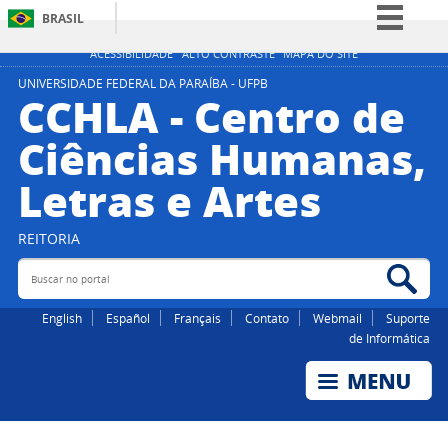
BRASIL
Simplifique!
ACESSIBILIDADE
ALTO CONTRASTE
MAPA DO SITE
Comunica BR
UNIVERSIDADE FEDERAL DA PARAÍBA - UFPB
CCHLA - Centro de
Participe
Ciências Humanas,
Acesso à informação
Letras e Artes
Legislação
Canais
REITORIA
Buscar no portal
Bus
English
Español
Français
Contato
Webmail
Suporte
de Informática