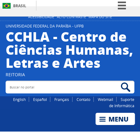
BRASIL
Simplifique!
ACESSIBILIDADE
ALTO CONTRASTE
MAPA DO SITE
Comunica BR
UNIVERSIDADE FEDERAL DA PARAÍBA - UFPB
CCHLA - Centro de
Participe
Ciências Humanas,
Acesso à informação
Letras e Artes
Legislação
Canais
REITORIA
Buscar no portal
Bus
English
Español
Français
Contato
Webmail
Suporte
de Informática