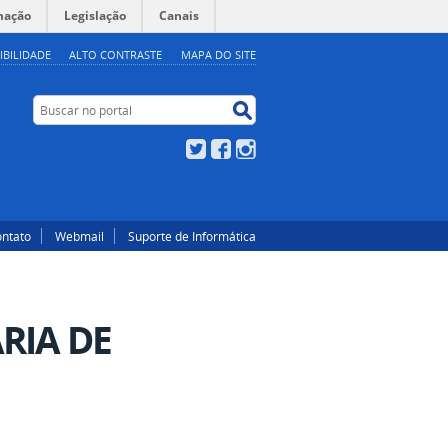
mação
Legislação
Canais
IBILIDADE
ALTO CONTRASTE
MAPA DO SITE
Buscar no portal
Buscar no portal
Twitter
Facebook
Instagram
ntato
Webmail
Suporte de Informática
RIA DE