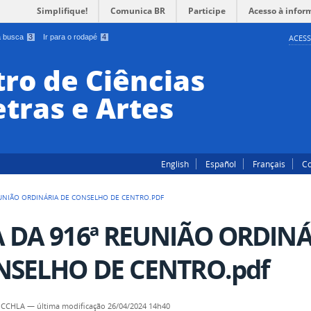
Simplifique!
Comunica BR
Participe
Acesso à infor
 a busca
3
Ir para o rodapé
4
ACESS
ro de Ciências
tras e Artes
English
Español
Français
Co
EUNIÃO ORDINÁRIA DE CONSELHO DE CENTRO.PDF
 DA 916ª REUNIÃO ORDINÁ
SELHO DE CENTRO.pdf
- CCHLA
—
última modificação
26/04/2024 14h40