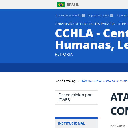
BRASIL
Ir para o conteúdo
1
Ir para o menu
2
Ir para
UNIVERSIDADE FEDERAL DA PARAÍBA - UFPB
CCHLA - Cent
Humanas, Le
REITORIA
VOCÊ ESTÁ AQUI:
PÁGINA INICIAL
>
ATA DA 916ª R
ATA
Desenvolvido por
GWEB
CON
INSTITUCIONAL
por
Raissa 