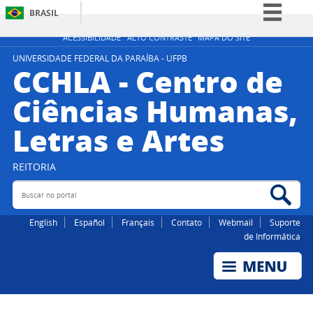
BRASIL
Simplifique!
ACESSIBILIDADE
ALTO CONTRASTE
MAPA DO SITE
Comunica BR
UNIVERSIDADE FEDERAL DA PARAÍBA - UFPB
CCHLA - Centro de
Participe
Ciências Humanas,
Acesso à informação
Letras e Artes
Legislação
Canais
REITORIA
Buscar no portal
Bus
English
Español
Français
Contato
Webmail
Suporte
de Informática