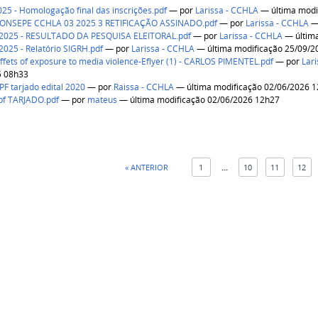
2025 - Homologação final das inscrições.pdf
—
por
Larissa - CCHLA
— última modi
CONSEPE CCHLA 03 2025 3 RETIFICAÇÃO ASSINADO.pdf
—
por
Larissa - CCHLA
— 
.2025 - RESULTADO DA PESQUISA ELEITORAL.pdf
—
por
Larissa - CCHLA
— última
2025 - Relatório SIGRH.pdf
—
por
Larissa - CCHLA
— última modificação 25/09/2
fets of exposure to media violence-Eflyer (1) - CARLOS PIMENTEL.pdf
—
por
Lar
5 08h33
PF tarjado edital 2020
—
por
Raissa - CCHLA
— última modificação 02/06/2026 
cpf TARJADO.pdf
—
por
mateus
— última modificação 02/06/2026 12h27
« ANTERIOR
1
...
10
11
12