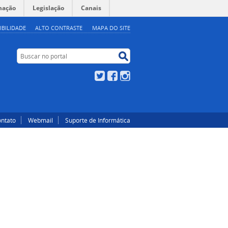
mação
Legislação
Canais
IBILIDADE
ALTO CONTRASTE
MAPA DO SITE
Buscar no portal
Buscar no portal
Twitter
Facebook
Instagram
ntato
Webmail
Suporte de Informática