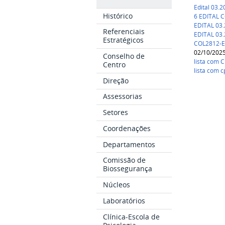
Edital 03.
Histórico
6 EDITAL 
EDITAL 03
Referenciais
EDITAL 03.
Estratégicos
COL2812-Ef
02/10/202
Conselho de
lista com C
Centro
lista com 
Direção
Assessorias
Setores
Coordenações
Departamentos
Comissão de
Biossegurança
Núcleos
Laboratórios
Clínica-Escola de