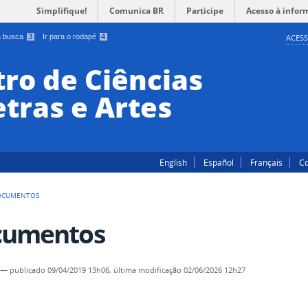
Simplifique!
Comunica BR
Participe
Acesso à infor
 a busca
3
Ir para o rodapé
4
ACESS
ro de Ciências
tras e Artes
English
Español
Français
Co
OCUMENTOS
cumentos
—
publicado
09/04/2019 13h06,
última modificação
02/06/2026 12h27