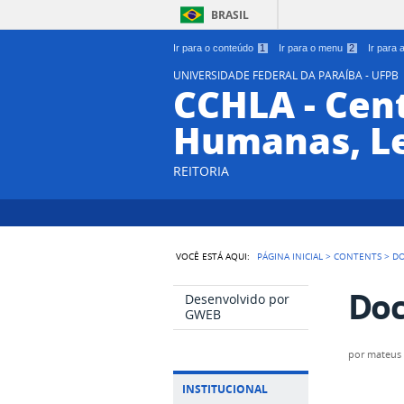
BRASIL
Ir para o conteúdo
1
Ir para o menu
2
Ir para
UNIVERSIDADE FEDERAL DA PARAÍBA - UFPB
CCHLA - Cent
Humanas, Le
REITORIA
VOCÊ ESTÁ AQUI:
PÁGINA INICIAL
>
CONTENTS
>
D
Do
Desenvolvido por
GWEB
por
mateus
INSTITUCIONAL