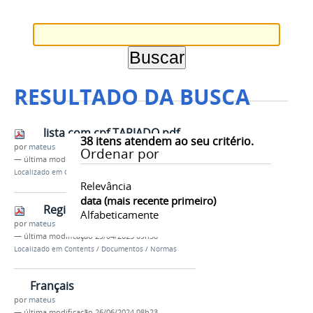
RESULTADO DA BUSCA
lista com cpf TARJADO.pdf
38
itens atendem ao seu critério.
por
mateus
Ordenar por
—
última modificação
02/06/2026 12h27
Localizado em
Contents
/
Documentos
Relevância
data (mais recente primeiro)
Regimento Interno
Alfabeticamente
por
mateus
—
última modificação
29/04/2025 09h38
Localizado em
Contents
/
Documentos
/
Normas
Français
por
mateus
—
última modificação
26/06/2024 08h23