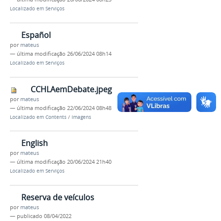
Localizado em
Serviços
Español
por
mateus
—
última modificação
26/06/2024 08h14
Localizado em
Serviços
CCHLAemDebate.jpeg
por
mateus
—
última modificação
22/06/2024 08h48
Localizado em
Contents
/
Imagens
English
por
mateus
—
última modificação
20/06/2024 21h40
Localizado em
Serviços
Reserva de veículos
por
mateus
—
publicado
08/04/2022