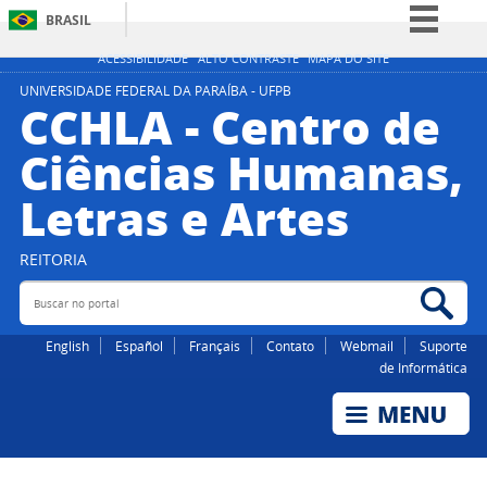
BRASIL
Simplifique!
ACESSIBILIDADE
ALTO CONTRASTE
MAPA DO SITE
Comunica BR
UNIVERSIDADE FEDERAL DA PARAÍBA - UFPB
CCHLA - Centro de
Participe
Ciências Humanas,
Acesso à informação
Letras e Artes
Legislação
Canais
REITORIA
Buscar no portal
Bus
English
Español
Français
Contato
Webmail
Suporte
de Informática