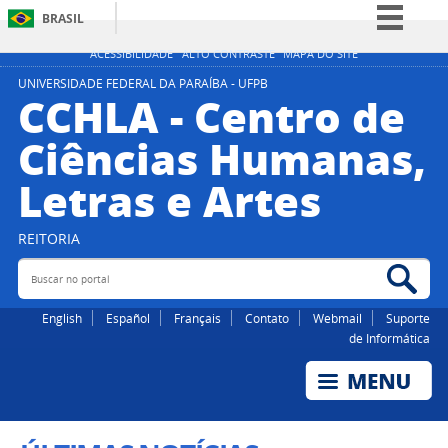
BRASIL
Simplifique!
ACESSIBILIDADE
ALTO CONTRASTE
MAPA DO SITE
Comunica BR
UNIVERSIDADE FEDERAL DA PARAÍBA - UFPB
CCHLA - Centro de
Participe
Ciências Humanas,
Acesso à informação
Letras e Artes
Legislação
Canais
REITORIA
Buscar no portal
Bus
English
Español
Français
Contato
Webmail
Suporte
de Informática