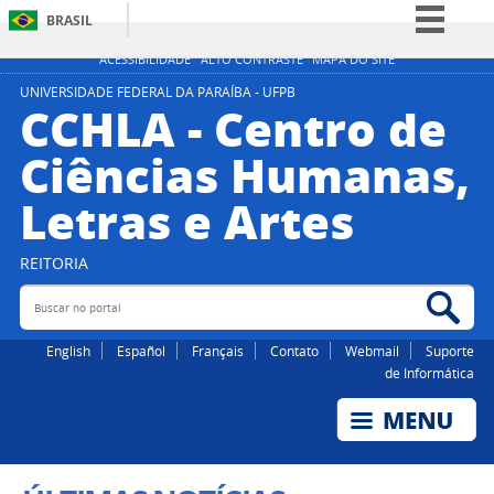
BRASIL
Simplifique!
ACESSIBILIDADE
ALTO CONTRASTE
MAPA DO SITE
Comunica BR
UNIVERSIDADE FEDERAL DA PARAÍBA - UFPB
CCHLA - Centro de
Participe
Ciências Humanas,
Acesso à informação
Letras e Artes
Legislação
Canais
REITORIA
Buscar no portal
Bus
English
Español
Français
Contato
Webmail
Suporte
de Informática