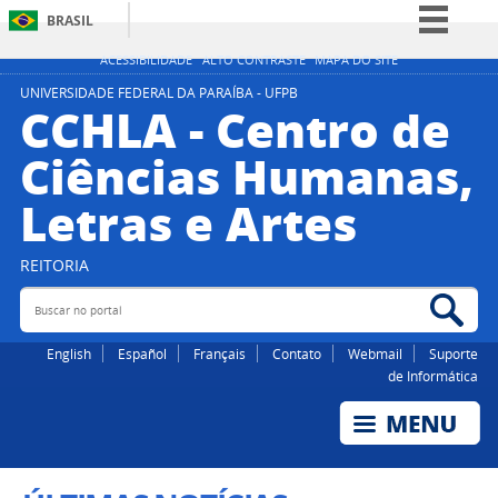
BRASIL
Simplifique!
ACESSIBILIDADE
ALTO CONTRASTE
MAPA DO SITE
Comunica BR
UNIVERSIDADE FEDERAL DA PARAÍBA - UFPB
CCHLA - Centro de
Participe
Ciências Humanas,
Acesso à informação
Letras e Artes
Legislação
Canais
REITORIA
Buscar no portal
Bus
English
Español
Français
Contato
Webmail
Suporte
de Informática