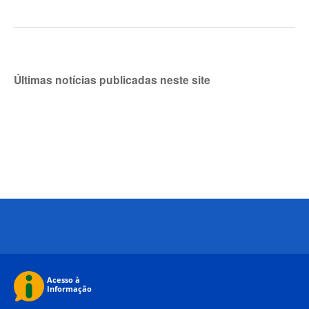
ÚLTIMAS NOTÍCIAS
por
danielrocha
—
publicado
09/04/2019
13h37,
última modificação
08/05/2022 12h07
Últimas notícias publicadas neste site
Nenhum resultado foi encontrado.
Voltar para o topo