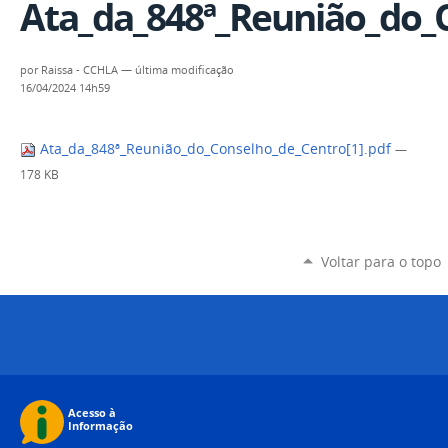
Ata_da_848ª_Reunião_do_C
por
Raissa - CCHLA
—
última modificação
16/04/2024 14h59
Ata_da_848ª_Reunião_do_Conselho_de_Centro[1].pdf
—
178 KB
Voltar para o topo