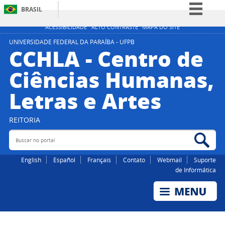
BRASIL
Simplifique!
ACESSIBILIDADE
ALTO CONTRASTE
MAPA DO SITE
Comunica BR
UNIVERSIDADE FEDERAL DA PARAÍBA - UFPB
CCHLA - Centro de
Participe
Ciências Humanas,
Acesso à informação
Letras e Artes
Legislação
Canais
REITORIA
Buscar no portal
Bus
English
Español
Français
Contato
Webmail
Suporte
de Informática