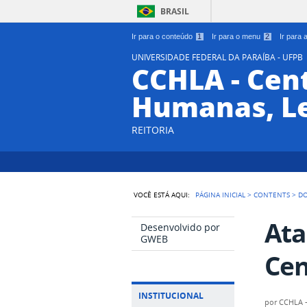
BRASIL
Ir para o conteúdo
1
Ir para o menu
2
Ir para
UNIVERSIDADE FEDERAL DA PARAÍBA - UFPB
CCHLA - Cent
Humanas, Le
REITORIA
VOCÊ ESTÁ AQUI:
PÁGINA INICIAL
>
CONTENTS
>
D
Ata
Desenvolvido por
GWEB
Cen
INSTITUCIONAL
por
CCHLA