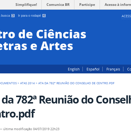
Simplifique!
Comunica BR
Participe
Acesso à infor
 a busca
3
Ir para o rodapé
4
ACESS
ro de Ciências
tras e Artes
English
Español
Français
Co
OCUMENTOS
>
ATAS 2014
>
ATA DA 782ª REUNIÃO DO CONSELHO DE CENTRO.PDF
 da 782ª Reunião do Consel
tro.pdf
—
última modificação
04/07/2019 22h23