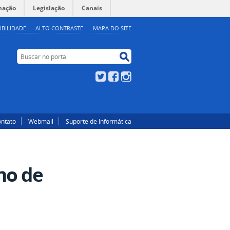
mação
Legislação
Canais
IBILIDADE
ALTO CONTRASTE
MAPA DO SITE
Buscar no portal
Buscar no portal
Twitter
Facebook
Instagram
ntato
Webmail
Suporte de Informática
ho de