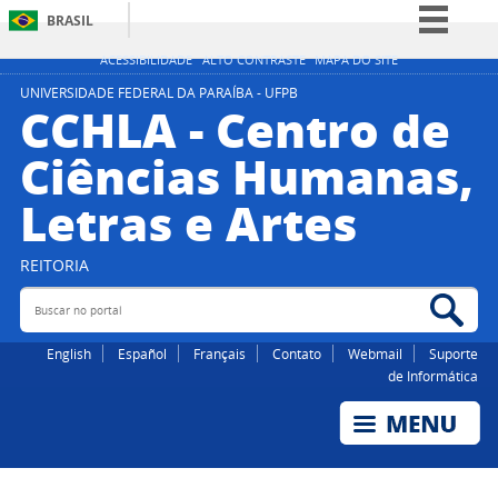
BRASIL
Simplifique!
ACESSIBILIDADE
ALTO CONTRASTE
MAPA DO SITE
Comunica BR
UNIVERSIDADE FEDERAL DA PARAÍBA - UFPB
CCHLA - Centro de
Participe
Ciências Humanas,
Acesso à informação
Letras e Artes
Legislação
Canais
REITORIA
Buscar no portal
Bus
English
Español
Français
Contato
Webmail
Suporte
de Informática