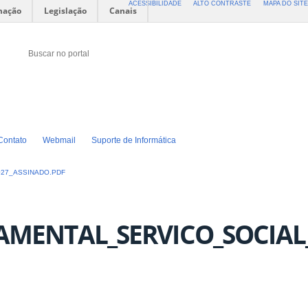
ACESSIBILIDADE
ALTO CONTRASTE
MAPA DO SITE
mação
Legislação
Canais
Buscar no portal
Buscar no portal
Twitter
Facebook
Instagram
Contato
Webmail
Suporte de Informática
027_ASSINADO.PDF
TAMENTAL_SERVICO_SOCIAL_