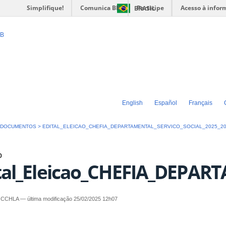
Simplifique!
Comunica BR
Participe
Acesso à infor
BRASIL
ro de Ciências
PB
tras e Artes
English
Español
Français
>
DOCUMENTOS
>
EDITAL_ELEICAO_CHEFIA_DEPARTAMENTAL_SERVICO_SOCIAL_2025_2
o
tal_Eleicao_CHEFIA_DEPAR
- CCHLA
—
última modificação
25/02/2025 12h07