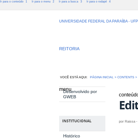
Ir para o conteúdo
1
Ir para o menu
2
Ir para a busca
3
Ir para o rodapé
4
CCHLA - Cent
UNIVERSIDADE FEDERAL DA PARAÍBA - UF
Humanas, Le
REITORIA
VOCÊ ESTÁ AQUI:
PÁGINA INICIAL
>
CONTENTS
menu
Desenvolvido por
conteúd
GWEB
Edi
INSTITUCIONAL
por
Raissa 
Histórico