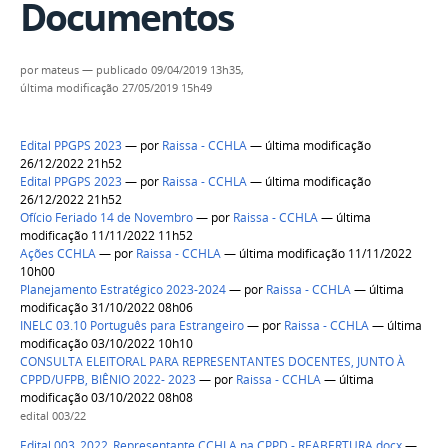
Documentos
por
mateus
—
publicado
09/04/2019 13h35,
última modificação
27/05/2019 15h49
Edital PPGPS 2023
—
por
Raissa - CCHLA
— última modificação
26/12/2022 21h52
Edital PPGPS 2023
—
por
Raissa - CCHLA
— última modificação
26/12/2022 21h52
Ofício Feriado 14 de Novembro
—
por
Raissa - CCHLA
— última
modificação 11/11/2022 11h52
Ações CCHLA
—
por
Raissa - CCHLA
— última modificação 11/11/2022
10h00
Planejamento Estratégico 2023-2024
—
por
Raissa - CCHLA
— última
modificação 31/10/2022 08h06
INELC 03.10 Português para Estrangeiro
—
por
Raissa - CCHLA
— última
modificação 03/10/2022 10h10
CONSULTA ELEITORAL PARA REPRESENTANTES DOCENTES, JUNTO À
CPPD/UFPB, BIÊNIO 2022- 2023
—
por
Raissa - CCHLA
— última
modificação 03/10/2022 08h08
edital 003/22
Edital 003_2022_Representante CCHLA na CPPD - REABERTURA.docx
—