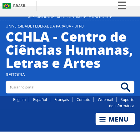
BRASIL
Simplifique!
ACESSIBILIDADE
ALTO CONTRASTE
MAPA DO SITE
Comunica BR
UNIVERSIDADE FEDERAL DA PARAÍBA - UFPB
CCHLA - Centro de
Participe
Ciências Humanas,
Acesso à informação
Letras e Artes
Legislação
Canais
REITORIA
Buscar no portal
Bus
English
Español
Français
Contato
Webmail
Suporte
de Informática