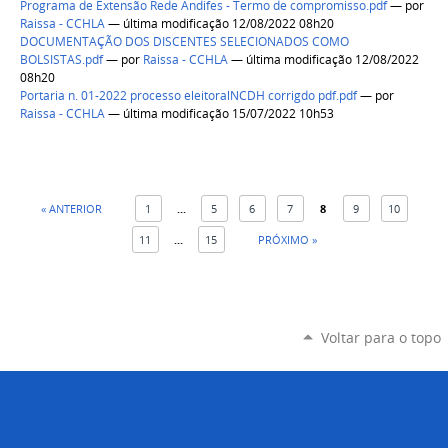
Programa de Extensão Rede Andifes - Termo de compromisso.pdf
—
por
Raissa - CCHLA
— última modificação 12/08/2022 08h20
DOCUMENTAÇÃO DOS DISCENTES SELECIONADOS COMO
BOLSISTAS.pdf
—
por
Raissa - CCHLA
— última modificação 12/08/2022
08h20
Portaria n. 01-2022 processo eleitoralNCDH corrigdo pdf.pdf
—
por
Raissa - CCHLA
— última modificação 15/07/2022 10h53
« ANTERIOR
1
...
5
6
7
8
9
10
11
...
15
PRÓXIMO »
Voltar para o topo