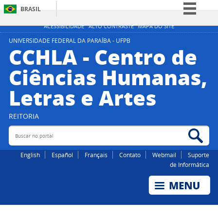
BRASIL
Simplifique!
ACESSIBILIDADE
ALTO CONTRASTE
MAPA DO SITE
Comunica BR
UNIVERSIDADE FEDERAL DA PARAÍBA - UFPB
CCHLA - Centro de
Participe
Ciências Humanas,
Acesso à informação
Letras e Artes
Legislação
Canais
REITORIA
Buscar no portal
Bus
English
Español
Français
Contato
Webmail
Suporte
de Informática