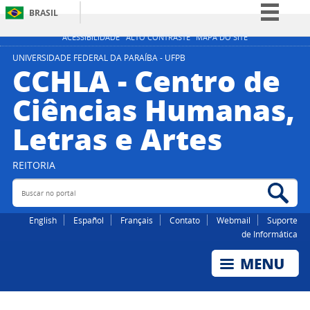
BRASIL
Simplifique!
ACESSIBILIDADE
ALTO CONTRASTE
MAPA DO SITE
Comunica BR
UNIVERSIDADE FEDERAL DA PARAÍBA - UFPB
CCHLA - Centro de
Participe
Ciências Humanas,
Acesso à informação
Letras e Artes
Legislação
Canais
REITORIA
Buscar no portal
Bus
English
Español
Français
Contato
Webmail
Suporte
de Informática