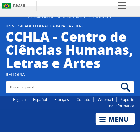
BRASIL
Simplifique!
ACESSIBILIDADE
ALTO CONTRASTE
MAPA DO SITE
Comunica BR
UNIVERSIDADE FEDERAL DA PARAÍBA - UFPB
CCHLA - Centro de
Participe
Ciências Humanas,
Acesso à informação
Letras e Artes
Legislação
Canais
REITORIA
Buscar no portal
Bus
English
Español
Français
Contato
Webmail
Suporte
de Informática