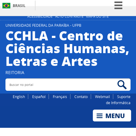
BRASIL
Simplifique!
ACESSIBILIDADE
ALTO CONTRASTE
MAPA DO SITE
Comunica BR
UNIVERSIDADE FEDERAL DA PARAÍBA - UFPB
CCHLA - Centro de
Participe
Ciências Humanas,
Acesso à informação
Letras e Artes
Legislação
Canais
REITORIA
Buscar no portal
Bus
English
Español
Français
Contato
Webmail
Suporte
de Informática