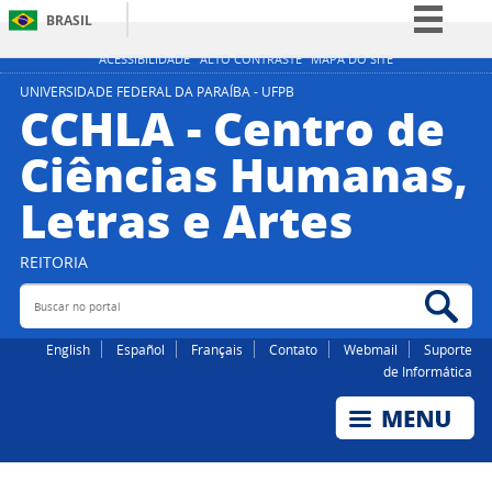
BRASIL
Simplifique!
ACESSIBILIDADE
ALTO CONTRASTE
MAPA DO SITE
Comunica BR
UNIVERSIDADE FEDERAL DA PARAÍBA - UFPB
CCHLA - Centro de
Participe
Ciências Humanas,
Acesso à informação
Letras e Artes
Legislação
Canais
REITORIA
Buscar no portal
Bus
English
Español
Français
Contato
Webmail
Suporte
de Informática