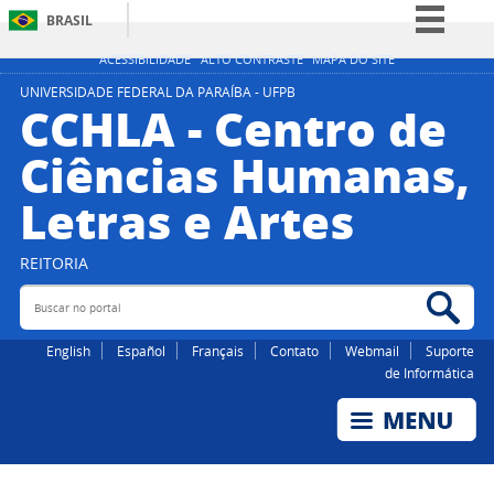
BRASIL
Simplifique!
ACESSIBILIDADE
ALTO CONTRASTE
MAPA DO SITE
Comunica BR
UNIVERSIDADE FEDERAL DA PARAÍBA - UFPB
CCHLA - Centro de
Participe
Ciências Humanas,
Acesso à informação
Letras e Artes
Legislação
Canais
REITORIA
Buscar no portal
Bus
English
Español
Français
Contato
Webmail
Suporte
de Informática