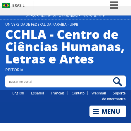
BRASIL
Simplifique!
ACESSIBILIDADE
ALTO CONTRASTE
MAPA DO SITE
Comunica BR
UNIVERSIDADE FEDERAL DA PARAÍBA - UFPB
CCHLA - Centro de
Participe
Ciências Humanas,
Acesso à informação
Letras e Artes
Legislação
Canais
REITORIA
Buscar no portal
Bus
English
Español
Français
Contato
Webmail
Suporte
de Informática