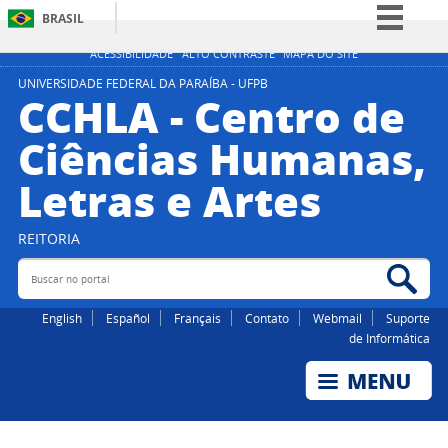
BRASIL
Simplifique!
ACESSIBILIDADE
ALTO CONTRASTE
MAPA DO SITE
Comunica BR
UNIVERSIDADE FEDERAL DA PARAÍBA - UFPB
CCHLA - Centro de
Participe
Ciências Humanas,
Acesso à informação
Letras e Artes
Legislação
Canais
REITORIA
Buscar no portal
Bus
English
Español
Français
Contato
Webmail
Suporte
de Informática