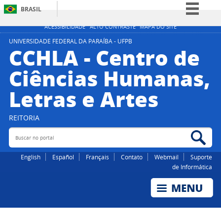
BRASIL
Simplifique!
ACESSIBILIDADE
ALTO CONTRASTE
MAPA DO SITE
Comunica BR
UNIVERSIDADE FEDERAL DA PARAÍBA - UFPB
CCHLA - Centro de
Participe
Ciências Humanas,
Acesso à informação
Letras e Artes
Legislação
Canais
REITORIA
Buscar no portal
Bus
English
Español
Français
Contato
Webmail
Suporte
de Informática