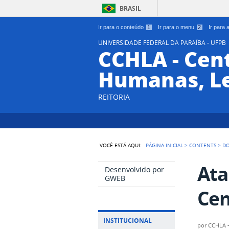
BRASIL
Ir para o conteúdo
1
Ir para o menu
2
Ir para
UNIVERSIDADE FEDERAL DA PARAÍBA - UFPB
CCHLA - Cent
Humanas, Le
REITORIA
VOCÊ ESTÁ AQUI:
PÁGINA INICIAL
>
CONTENTS
>
D
Ata
Desenvolvido por
GWEB
Cen
INSTITUCIONAL
por
CCHLA