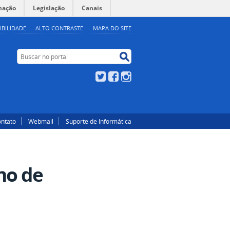
mação
Legislação
Canais
IBILIDADE
ALTO CONTRASTE
MAPA DO SITE
Buscar no portal
Buscar no portal
Twitter
Facebook
Instagram
ntato
Webmail
Suporte de Informática
ho de