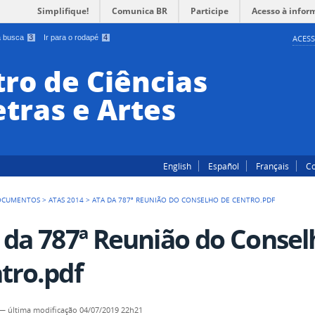
Simplifique!
Comunica BR
Participe
Acesso à infor
 a busca
3
Ir para o rodapé
4
ACESS
ro de Ciências
tras e Artes
English
Español
Français
Co
OCUMENTOS
>
ATAS 2014
>
ATA DA 787ª REUNIÃO DO CONSELHO DE CENTRO.PDF
 da 787ª Reunião do Consel
tro.pdf
—
última modificação
04/07/2019 22h21