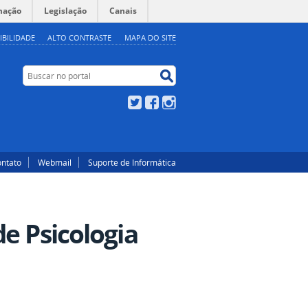
mação
Legislação
Canais
IBILIDADE
ALTO CONTRASTE
MAPA DO SITE
Buscar no portal
Buscar no portal
Twitter
Facebook
Instagram
ntato
Webmail
Suporte de Informática
e Psicologia