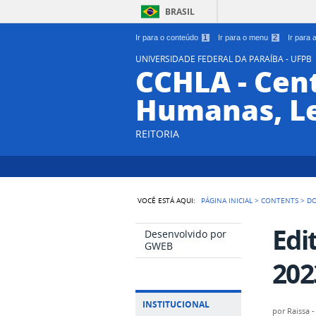
BRASIL
Ir para o conteúdo
1
Ir para o menu
2
Ir para
UNIVERSIDADE FEDERAL DA PARAÍBA - UFPB
CCHLA - Cent
Humanas, Le
REITORIA
VOCÊ ESTÁ AQUI:
PÁGINA INICIAL
>
CONTENTS
>
D
Edi
Desenvolvido por
GWEB
202
INSTITUCIONAL
por
Raissa 