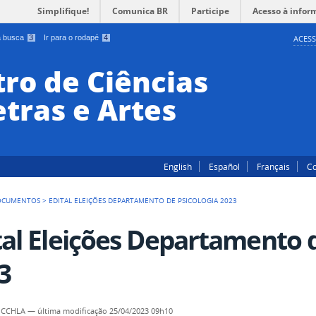
Simplifique!
Comunica BR
Participe
Acesso à infor
 a busca
3
Ir para o rodapé
4
ACESS
ro de Ciências
tras e Artes
English
Español
Français
Co
OCUMENTOS
>
EDITAL ELEIÇÕES DEPARTAMENTO DE PSICOLOGIA 2023
tal Eleições Departamento d
3
- CCHLA
—
última modificação
25/04/2023 09h10