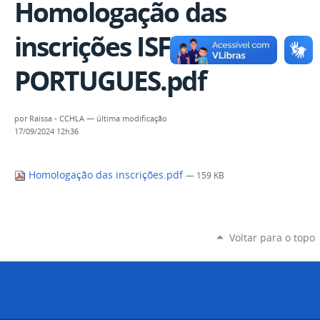
Homologação das
inscrições ISF
PORTUGUES.pdf
por
Raissa - CCHLA
—
última modificação
17/09/2024 12h36
Homologação das inscrições.pdf
— 159 KB
Voltar para o topo