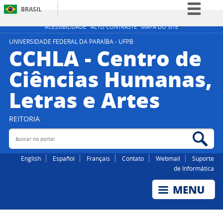
BRASIL
Simplifique!
ACESSIBILIDADE
ALTO CONTRASTE
MAPA DO SITE
Comunica BR
UNIVERSIDADE FEDERAL DA PARAÍBA - UFPB
CCHLA - Centro de
Participe
Ciências Humanas,
Acesso à informação
Letras e Artes
Legislação
Canais
REITORIA
Buscar no portal
Bus
English
Español
Français
Contato
Webmail
Suporte
de Informática