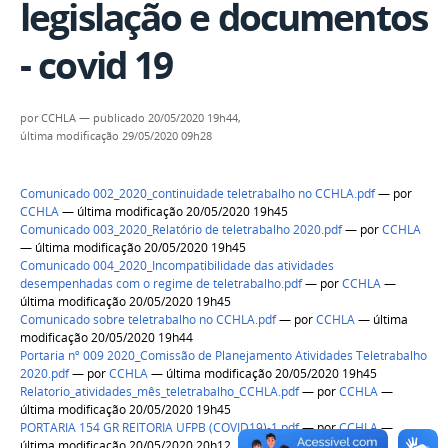
legislação e documentos
- covid 19
por
CCHLA
—
publicado
20/05/2020 19h44,
última modificação
29/05/2020 09h28
Comunicado 002_2020_continuidade teletrabalho no CCHLA.pdf
—
por
CCHLA
— última modificação 20/05/2020 19h45
Comunicado 003_2020_Relatório de teletrabalho 2020.pdf
—
por
CCHLA
— última modificação 20/05/2020 19h45
Comunicado 004_2020_Incompatibilidade das atividades
desempenhadas com o regime de teletrabalho.pdf
—
por
CCHLA
—
última modificação 20/05/2020 19h45
Comunicado sobre teletrabalho no CCHLA.pdf
—
por
CCHLA
— última
modificação 20/05/2020 19h44
Portaria nº 009 2020_Comissão de Planejamento Atividades Teletrabalho
2020.pdf
—
por
CCHLA
— última modificação 20/05/2020 19h45
Relatorio_atividades_mês_teletrabalho_CCHLA.pdf
—
por
CCHLA
—
última modificação 20/05/2020 19h45
PORTARIA 154 GR REITORIA UFPB (COVID19)-1.pdf
—
por
CCHLA
—
última modificação 20/05/2020 20h12