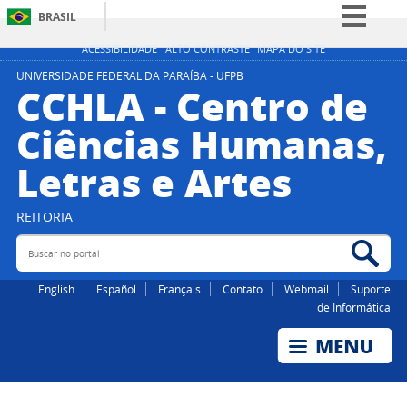
BRASIL
Simplifique!
ACESSIBILIDADE
ALTO CONTRASTE
MAPA DO SITE
Comunica BR
UNIVERSIDADE FEDERAL DA PARAÍBA - UFPB
CCHLA - Centro de
Participe
Ciências Humanas,
Acesso à informação
Letras e Artes
Legislação
Canais
REITORIA
Buscar no portal
Bus
English
Español
Français
Contato
Webmail
Suporte
de Informática