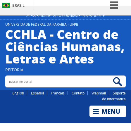
BRASIL
Simplifique!
ACESSIBILIDADE
ALTO CONTRASTE
MAPA DO SITE
Comunica BR
UNIVERSIDADE FEDERAL DA PARAÍBA - UFPB
CCHLA - Centro de
Participe
Ciências Humanas,
Acesso à informação
Letras e Artes
Legislação
Canais
REITORIA
Buscar no portal
Bus
English
Español
Français
Contato
Webmail
Suporte
de Informática