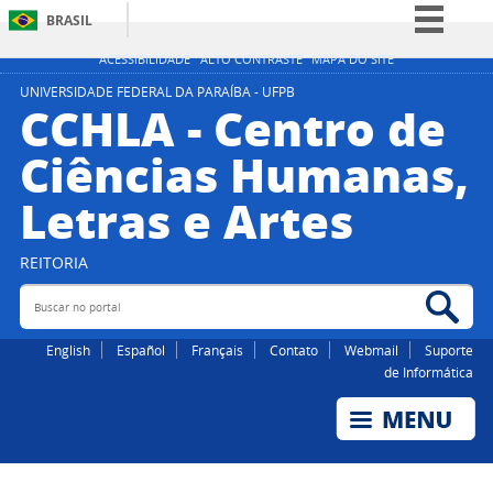
BRASIL
Simplifique!
ACESSIBILIDADE
ALTO CONTRASTE
MAPA DO SITE
Comunica BR
UNIVERSIDADE FEDERAL DA PARAÍBA - UFPB
CCHLA - Centro de
Participe
Ciências Humanas,
Acesso à informação
Letras e Artes
Legislação
Canais
REITORIA
Buscar no portal
Bus
English
Español
Français
Contato
Webmail
Suporte
de Informática