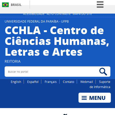
BRASIL
Simplifique!
ACESSIBILIDADE
ALTO CONTRASTE
MAPA DO SITE
Comunica BR
UNIVERSIDADE FEDERAL DA PARAÍBA - UFPB
CCHLA - Centro de
Participe
Ciências Humanas,
Acesso à informação
Letras e Artes
Legislação
Canais
REITORIA
Buscar no portal
Bus
English
Español
Français
Contato
Webmail
Suporte
de Informática