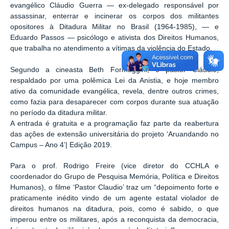
evangélico Cláudio Guerra — ex-delegado responsável por
assassinar, enterrar e incinerar os corpos dos militantes
opositores à Ditadura Militar no Brasil (1964-1985), — e
Eduardo Passos — psicólogo e ativista dos Direitos Humanos,
que trabalha no atendimento a vítimas da violência do Estado.
Segundo a cineasta Beth Formaggini, o pastor Cláudio,
respaldado por uma polêmica Lei da Anistia, e hoje membro
ativo da comunidade evangélica, revela, dentre outros crimes,
como fazia para desaparecer com corpos durante sua atuação
no período da ditadura militar.
A entrada é gratuita e a programação faz parte da reabertura
das ações de extensão universitária do projeto ‘Aruandando no
Campus – Ano 4’| Edição 2019.
Para o prof. Rodrigo Freire (vice diretor do CCHLA e
coordenador do Grupo de Pesquisa Memória, Política e Direitos
Humanos), o filme ‘Pastor Claudio’ traz um “depoimento forte e
praticamente inédito vindo de um agente estatal violador de
direitos humanos na ditadura, pois, como é sabido, o que
imperou entre os militares, após a reconquista da democracia,