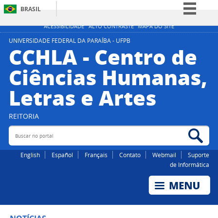
BRASIL
Simplifique!
ACESSIBILIDADE
ALTO CONTRASTE
MAPA DO SITE
Comunica BR
UNIVERSIDADE FEDERAL DA PARAÍBA - UFPB
CCHLA - Centro de
Participe
Ciências Humanas,
Acesso à informação
Letras e Artes
Legislação
Canais
REITORIA
Buscar no portal
Bus
English
Español
Français
Contato
Webmail
Suporte
de Informática