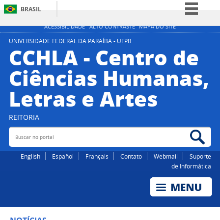
BRASIL
Simplifique!
ACESSIBILIDADE
ALTO CONTRASTE
MAPA DO SITE
Comunica BR
UNIVERSIDADE FEDERAL DA PARAÍBA - UFPB
CCHLA - Centro de
Participe
Ciências Humanas,
Acesso à informação
Letras e Artes
Legislação
Canais
REITORIA
Buscar no portal
Bus
English
Español
Français
Contato
Webmail
Suporte
de Informática