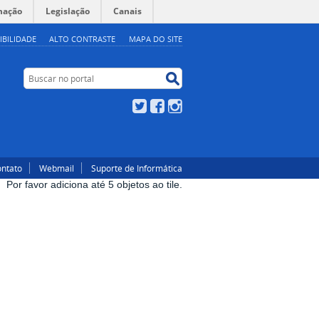
mação
Legislação
Canais
IBILIDADE
ALTO CONTRASTE
MAPA DO SITE
Buscar no portal
Buscar no portal
Twitter
Facebook
Instagram
ntato
Webmail
Suporte de Informática
Por favor adiciona até 5 objetos ao tile.