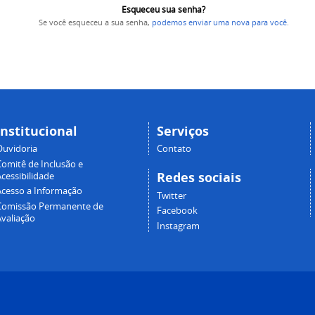
Esqueceu sua senha?
Se você esqueceu a sua senha,
podemos enviar uma nova para você
.
Institucional
Serviços
Ouvidoria
Contato
Comitê de Inclusão e
Redes sociais
cessibilidade
Acesso a Informação
Twitter
Comissão Permanente de
Facebook
Avaliação
Instagram