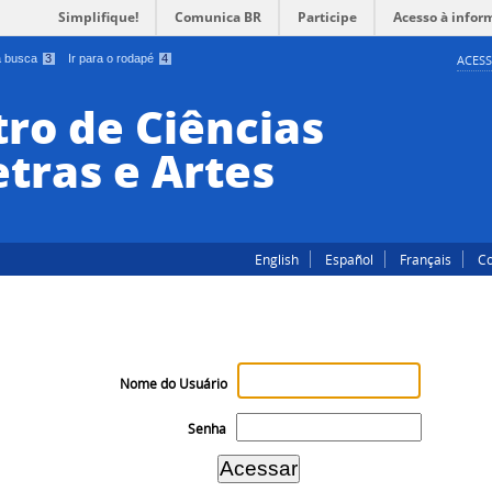
Simplifique!
Comunica BR
Participe
Acesso à infor
 a busca
3
Ir para o rodapé
4
ACESS
ro de Ciências
tras e Artes
English
Español
Français
Co
Nome do Usuário
Senha