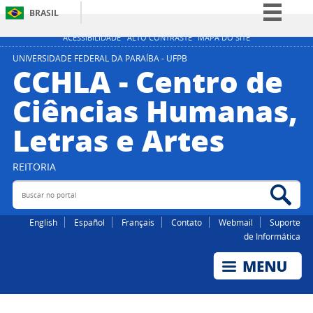
BRASIL
Simplifique!
ACESSIBILIDADE
ALTO CONTRASTE
MAPA DO SITE
Comunica BR
UNIVERSIDADE FEDERAL DA PARAÍBA - UFPB
CCHLA - Centro de
Participe
Ciências Humanas,
Acesso à informação
Letras e Artes
Legislação
Canais
REITORIA
Buscar no portal
Bus
English
Español
Français
Contato
Webmail
Suporte
de Informática