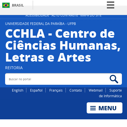
BRASIL
Simplifique!
ACESSIBILIDADE
ALTO CONTRASTE
MAPA DO SITE
Comunica BR
UNIVERSIDADE FEDERAL DA PARAÍBA - UFPB
CCHLA - Centro de
Participe
Ciências Humanas,
Acesso à informação
Letras e Artes
Legislação
Canais
REITORIA
Buscar no portal
Bus
English
Español
Français
Contato
Webmail
Suporte
de Informática