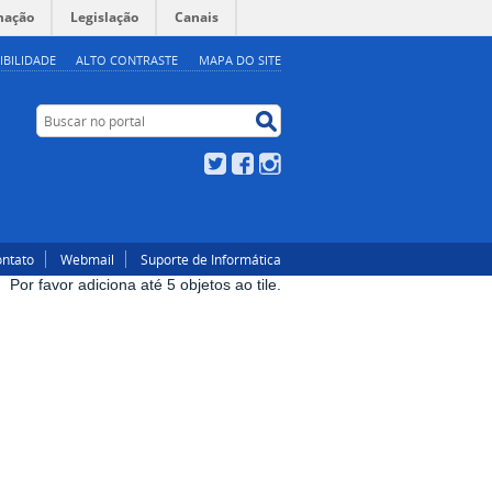
mação
Legislação
Canais
IBILIDADE
ALTO CONTRASTE
MAPA DO SITE
Buscar no portal
Buscar no portal
Twitter
Facebook
Instagram
ntato
Webmail
Suporte de Informática
Por favor adiciona até 5 objetos ao tile.