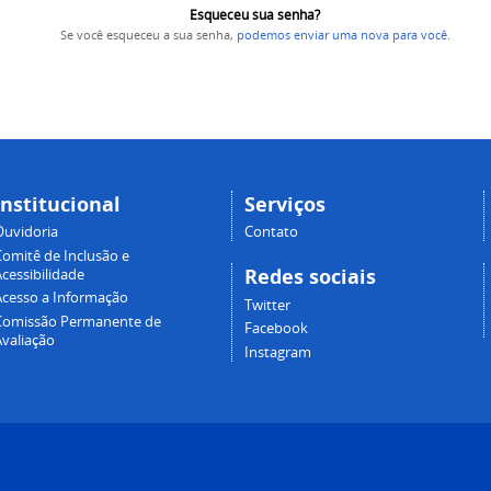
Esqueceu sua senha?
Se você esqueceu a sua senha,
podemos enviar uma nova para você
.
Institucional
Serviços
Ouvidoria
Contato
Comitê de Inclusão e
Redes sociais
cessibilidade
Acesso a Informação
Twitter
Comissão Permanente de
Facebook
Avaliação
Instagram