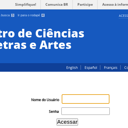
Simplifique!
Comunica BR
Participe
Acesso à infor
 a busca
3
Ir para o rodapé
4
ACESS
ro de Ciências
tras e Artes
English
Español
Français
Co
Nome do Usuário
Senha