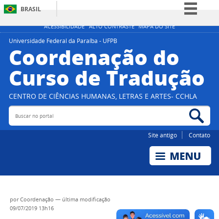
BRASIL
Simplifique!
ACESSIBILIDADE
ALTO CONTRASTE
MAPA DO SITE
Comunica BR
Universidade Federal da Paraíba - UFPB
Coordenação do
Participe
Curso de Tradução
Acesso à informação
Legislação
CENTRO DE CIÊNCIAS HUMANAS, LETRAS E ARTES- CCHLA
Canais
Buscar no portal
Bus
Site antigo
Contato
por
Coordenação
—
última modificação
09/07/2019 13h16