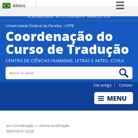
BRASIL
Simplifique!
ACESSIBILIDADE
ALTO CONTRASTE
MAPA DO SITE
Comunica BR
Universidade Federal da Paraíba - UFPB
Coordenação do
Participe
Curso de Tradução
Acesso à informação
Legislação
CENTRO DE CIÊNCIAS HUMANAS, LETRAS E ARTES- CCHLA
Canais
Buscar no portal
Bus
Site antigo
Contato
por
Coordenação
—
última modificação
09/07/2019 12h26