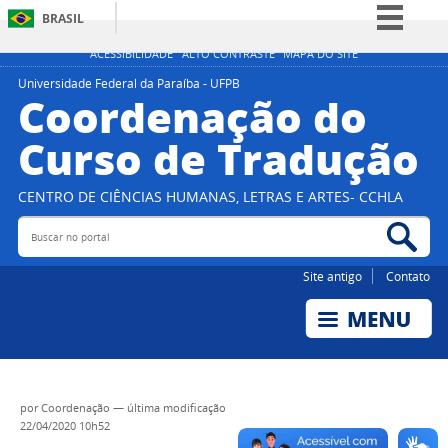
BRASIL
Simplifique!
ACESSIBILIDADE
ALTO CONTRASTE
MAPA DO SITE
Comunica BR
Universidade Federal da Paraíba - UFPB
Coordenação do
Participe
Curso de Tradução
Acesso à informação
Legislação
CENTRO DE CIÊNCIAS HUMANAS, LETRAS E ARTES- CCHLA
Canais
Buscar no portal
Bus
Site antigo
Contato
por
Coordenação
—
última modificação
22/04/2020 10h52