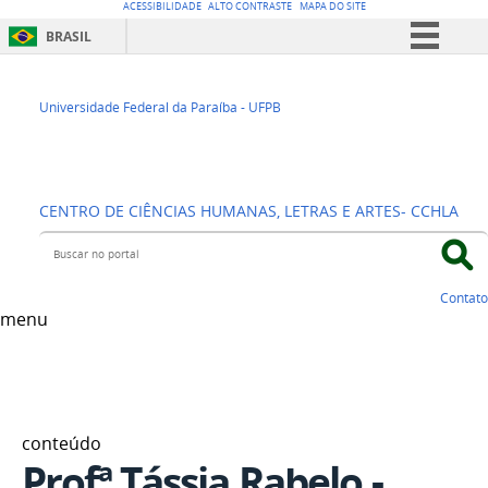
ACESSIBILIDADE
ALTO CONTRASTE
MAPA DO SITE
BRASIL
Simplifique!
Departamento de
Comunica BR
Universidade Federal da Paraíba - UFPB
Participe
Ciências Sociais
Acesso à informação
CENTRO DE CIÊNCIAS HUMANAS, LETRAS E ARTES- CCHLA
Legislação
Buscar no portal
Canais
Contato
menu
conteúdo
Profª Tássia Rabelo -