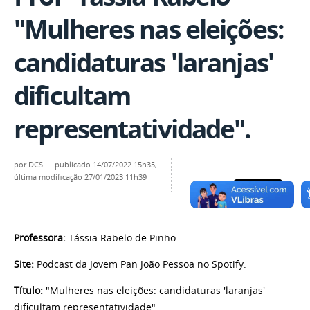
"Mulheres nas eleições:
candidaturas 'laranjas'
dificultam
representatividade".
por
DCS
—
publicado
14/07/2022 15h35,
última modificação
27/01/2023 11h39
Professora:
Tássia Rabelo de Pinho
Site:
Podcast da Jovem Pan João Pessoa no Spotify.
Título:
"Mulheres nas eleições: candidaturas 'laranjas'
dificultam representatividade".